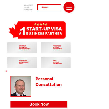
Kinh doanh
Thị lực
Trung tâm
STARTUP
PROGRESS
BUSINESS
REPORT
DEVELOPMENT
ASSISTANCE
BUSINESS
DAYS
ASSESSMENT
INSTEAD
TOOL
OF MONTHS
Personal
Consultation
Book Now