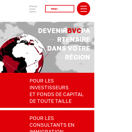
Affaires
Vision
Centre
DEVENIR
BVC
PA
RTENAIRE
DANS VOTRE
RÉGION
POUR LES
INVESTISSEURS
ET FONDS DE CAPITAL
DE TOUTE TAILLE
POUR LES
CONSULTANTS EN
IMMIGRATION