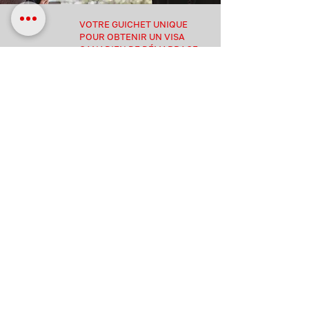
VOTRE GUICHET UNIQUE
POUR OBTENIR UN VISA
CANADIEN DE DÉMARRAGE
OU UN INVESTISSEMENT
L'équipe de BVC se fera un plaisir d'ouvrir le Canada
pour vous et vos clients. Nous offrons une large
gamme d'avantages à nos partenaires. Nous
aimerions discuter avec vous de tous les
avantages du partenariat BVC par téléphone ou en
ligne.
Laissez-nous vous rappeler/vous envoyer
un SMS au jour et à l'heure qui vous
conviennent
Votre nom
E-mail