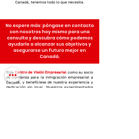
Canadá, tenemos todo lo que necesita.
No espere más: póngase en contacto
con nosotros hoy mismo para una
consulta y descubra cómo podemos
ayudarle a alcanzar sus objetivos y
asegurarse un futuro mejor en
Canadá.
Elija
Centro de Visión Empresarial
como su socio
de confianza para la inmigración empresarial a
Canadá, y benefíciese de nuestra experiencia y
dedicación sin igual. Nuestros experimentados
profesionales proporcionan orientación
personalizada para navegar por el complejo
panorama de los programas de inmigración
canadienses, garantizando un proceso fluido y
eficiente. Además, nuestra amplia red de
contactos en el sector y nuestro profundo
conocimiento del ecosistema empresarial local
nos permiten identificar y aprovechar
oportunidades lucrativas, lo que convierte a
Business Vision Centre en la elección definitiva