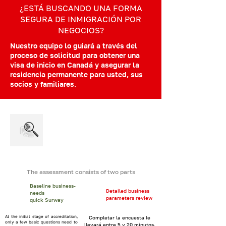
¿ESTÁ BUSCANDO UNA FORMA
SEGURA DE INMIGRACIÓN POR
NEGOCIOS?
Nuestro equipo lo guiará a través del
proceso de solicitud para obtener una
visa de inicio en Canadá y asegurar la
residencia permanente para usted, sus
socios y familiares.
Bienvenido a la herramienta de evaluación
empresarial
FORMULARIO DE
ADMISIÓN
The assessment consists of two parts
Baseline business-
Detailed business
needs
parameters review
quick Surway
At the initial stage of accreditation,
Completar la encuesta le
only a few basic questions need to
llevará entre 5 y 20 minutos.