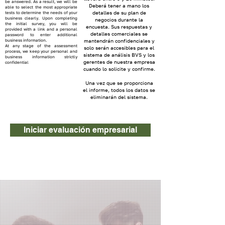
be answered. As a result, we will be
Deberá tener a mano los
able to select the most appropriate
detalles de su plan de
tests to determine the needs of your
business clearly. Upon completing
negocios durante la
the initial survey, you will be
encuesta. Sus respuestas y
provided with a link and a personal
detalles comerciales se
password to enter additional
business information.
mantendrán confidenciales y
At any stage of the assessment
solo serán accesibles para el
process, we keep your personal and
sistema de análisis BVS y los
business information strictly
gerentes de nuestra empresa
confidential
cuando lo solicite y confirme.
Una vez que se proporciona
el informe, todos los datos se
eliminarán del sistema.
Iniciar evaluación empresarial