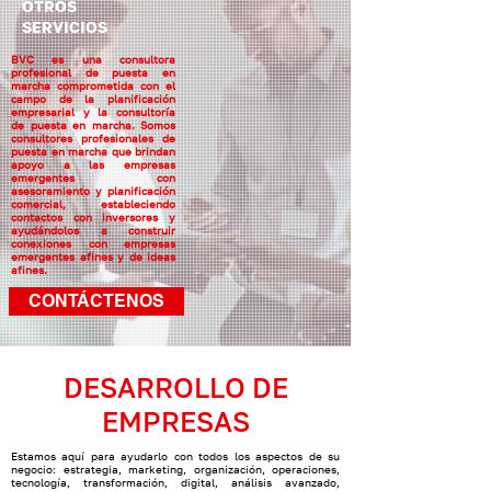
OTROS
SERVICIOS
BVC es una consultora
profesional de puesta en
marcha comprometida con el
campo de la planificación
empresarial y la consultoría
de puesta en marcha. Somos
consultores profesionales de
puesta en marcha que brindan
apoyo a las empresas
emergentes con
asesoramiento y planificación
comercial, estableciendo
contactos con inversores y
ayudándolos a construir
conexiones con empresas
emergentes afines y de ideas
afines.
CONTÁCTENOS
DESARROLLO DE
EMPRESAS
Estamos aquí para ayudarlo con todos los aspectos de su
negocio: estrategia, marketing, organización, operaciones,
tecnología, transformación, digital, análisis avanzado,