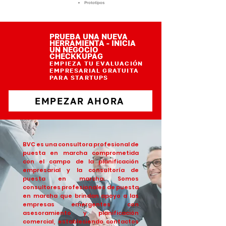
Prototipos
PRUEBA UNA NUEVA
HERRAMIENTA - INICIA
UN NEGOCIO
CHECKKU
PAG
EMPIEZA TU EVALUACIÓN
EMPRESARIAL GRATUITA
PARA STARTUPS
EMPEZAR AHORA
BVC es una consultora profesional de
puesta en marcha comprometida
con el campo de la planificación
empresarial y la consultoría de
puesta en marcha. Somos
consultores profesionales de puesta
en marcha que brindan apoyo a las
empresas emergentes con
asesoramiento y planificación
comercial, estableciendo contactos