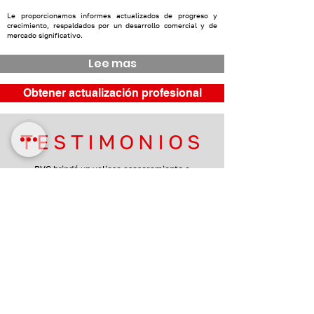
Le proporcionamos informes actualizados de progreso y
crecimiento, respaldados por un desarrollo comercial y de
mercado significativo.
Lee mas
Obtener actualización profesional
TESTIMONIOS
BVC brindó un valioso asesoramiento a
nuestro equipo. Gracias a su apoyo,
logramos desarrollar la estrategia de
ventas y marketing adecuada y lanzar
operaciones en Canadá con éxito.
Nuestra empresa gestiona
alcanzar el punto de equilibrio ya en el
primer año de operaciones.
—Ali Hosseini, director ejecutivo