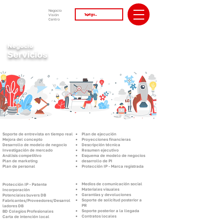
Negocio
Visión
Centro
Negocio
Servicios
Soporte de entrevista en tiempo real
Plan de ejecución
Mejora del concepto
Proyecciones financieras
Desarrollo de modelo de negocio
Descripción técnica
Investigación de mercado
Resumen ejecutivo
Análisis competitivo
Esquema de modelo de negocios
Plan de marketing
desarrollo de PI
Plan de personal
Protección IP - Marca registrada
Medios de comunicación social
Protección IP - Patente
Materiales visuales
Incorporación
Garantías y devoluciones
Potenciales buvers DB
Soporte de solicitud posterior a
Fabricantes/Proveedores/Desarrol
PR
ladores DB
Soporte posterior a la llegada
BD Colegios Profesionales
Contratos locales
Carta de intención local